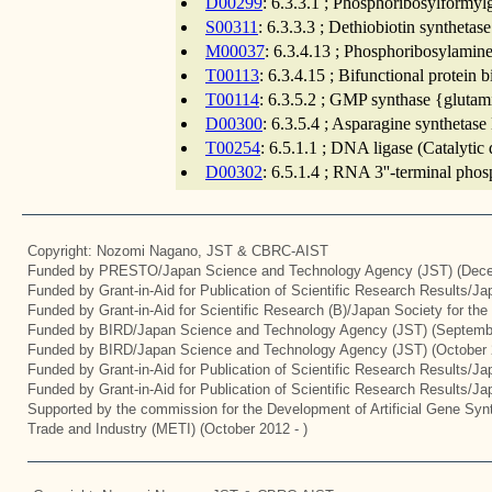
D00299
: 6.3.3.1 ; Phosphoribosylformyl
S00311
: 6.3.3.3 ; Dethiobiotin synthetas
M00037
: 6.3.4.13 ; Phosphoribosylamine
T00113
: 6.3.4.15 ; Bifunctional protein 
T00114
: 6.3.5.2 ; GMP synthase {glutam
D00300
: 6.3.5.4 ; Asparagine synthetas
T00254
: 6.5.1.1 ; DNA ligase (Catalyti
D00302
: 6.5.1.4 ; RNA 3''-terminal phos
Copyright: Nozomi Nagano, JST & CBRC-AIST
Funded by PRESTO/Japan Science and Technology Agency (JST) (Dece
Funded by Grant-in-Aid for Publication of Scientific Research Results/J
Funded by Grant-in-Aid for Scientific Research (B)/Japan Society for th
Funded by BIRD/Japan Science and Technology Agency (JST) (Septemb
Funded by BIRD/Japan Science and Technology Agency (JST) (October 
Funded by Grant-in-Aid for Publication of Scientific Research Results/J
Funded by Grant-in-Aid for Publication of Scientific Research Results/J
Supported by the commission for the Development of Artificial Gene Synt
Trade and Industry (METI) (October 2012 - )