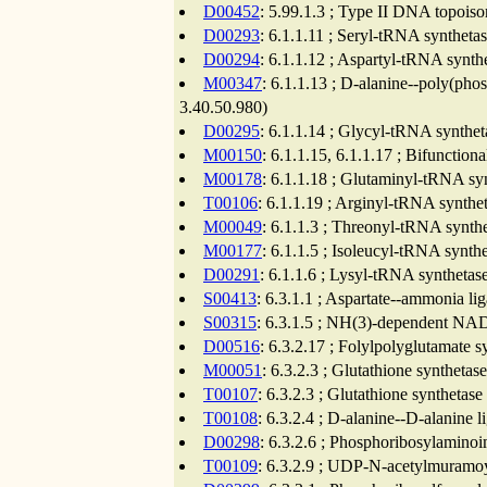
D00452
: 5.99.1.3 ; Type II DNA topoiso
D00293
: 6.1.1.11 ; Seryl-tRNA syntheta
D00294
: 6.1.1.12 ; Aspartyl-tRNA synth
M00347
: 6.1.1.13 ; D-alanine--poly(phos
3.40.50.980)
D00295
: 6.1.1.14 ; Glycyl-tRNA synthet
M00150
: 6.1.1.15, 6.1.1.17 ; Bifunctio
M00178
: 6.1.1.18 ; Glutaminyl-tRNA sy
T00106
: 6.1.1.19 ; Arginyl-tRNA synthe
M00049
: 6.1.1.3 ; Threonyl-tRNA synthe
M00177
: 6.1.1.5 ; Isoleucyl-tRNA synth
D00291
: 6.1.1.6 ; Lysyl-tRNA synthetas
S00413
: 6.3.1.1 ; Aspartate--ammonia li
S00315
: 6.3.1.5 ; NH(3)-dependent NAD(
D00516
: 6.3.2.17 ; Folylpolyglutamate 
M00051
: 6.3.2.3 ; Glutathione syntheta
T00107
: 6.3.2.3 ; Glutathione synthetas
T00108
: 6.3.2.4 ; D-alanine--D-alanine 
D00298
: 6.3.2.6 ; Phosphoribosylamino
T00109
: 6.3.2.9 ; UDP-N-acetylmuramoyl