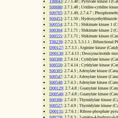
T00043
: 2.7.1.40 ; Pyruvate kinase I (C
S00680
: 2.7.1.48 ; Uridine-cytidine kina
S00705
: 2.7.1.49, 2.7.4.7 ; Phosphometh
S00453
: 2.7.1.50 ; Hydroxyethylthiazole
S00554
: 2.7.1.71 ; Shikimate kinase 1 (
S00304
: 2.7.1.71 ; Shikimate kinase 2 (
S00555
: 2.7.1.71 ; Shikimate kinase (Ca
T00239
: 2.7.2.3, 5.3.1.1 ; Bifunctiona
D00127
: 2.7.3.3 ; Arginine kinase (Cata
D00130
: 2.7.4.13 ; Deoxynucleotide mo
S00308
: 2.7.4.14 ; Cytidylate kinase (Ca
S00550
: 2.7.4.14 ; Cytidylate kinase (Ca
S00305
: 2.7.4.3 ; Adenylate kinase (Cat
S00547
: 2.7.4.3 ; Adenylate kinase (Cat
S00548
: 2.7.4.3 ; Adenylate kinase (Cat
D00129
: 2.7.4.8 ; Guanylate kinase (Cat
D00540
: 2.7.4.8 ; Guanylate kinase (Cat
S00306
: 2.7.4.9 ; Thymidylate kinase (C
S00527
: 2.7.4.9 ; Thymidylate kinase (C
D00131
: 2.7.6.1 ; Ribose-phosphate py
S00258
: 2.7.6.3 ; 2-amino-4-hydroxy-6