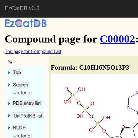
EzCatDB v3.0
Compound page for
C00002
Top page for Compound List
Formula: C10H16N5O13P3