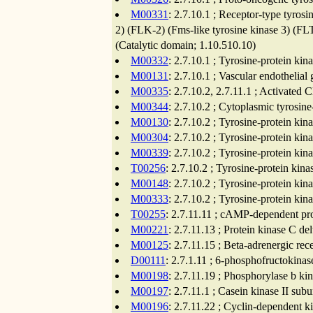
M00331
: 2.7.10.1 ; Receptor-type tyrosi
2) (FLK-2) (Fms-like tyrosine kinase 3) (F
(Catalytic domain; 1.10.510.10)
M00332
: 2.7.10.1 ; Tyrosine-protein ki
M00131
: 2.7.10.1 ; Vascular endothelial
M00335
: 2.7.10.2, 2.7.11.1 ; Activated
M00344
: 2.7.10.2 ; Cytoplasmic tyrosi
M00130
: 2.7.10.2 ; Tyrosine-protein ki
M00304
: 2.7.10.2 ; Tyrosine-protein ki
M00339
: 2.7.10.2 ; Tyrosine-protein ki
T00256
: 2.7.10.2 ; Tyrosine-protein kina
M00148
: 2.7.10.2 ; Tyrosine-protein ki
M00333
: 2.7.10.2 ; Tyrosine-protein ki
T00255
: 2.7.11.11 ; cAMP-dependent prot
M00221
: 2.7.11.13 ; Protein kinase C del
M00125
: 2.7.11.15 ; Beta-adrenergic rec
D00111
: 2.7.1.11 ; 6-phosphofructokinas
M00198
: 2.7.11.19 ; Phosphorylase b ki
M00197
: 2.7.11.1 ; Casein kinase II sub
M00196
: 2.7.11.22 ; Cyclin-dependent k