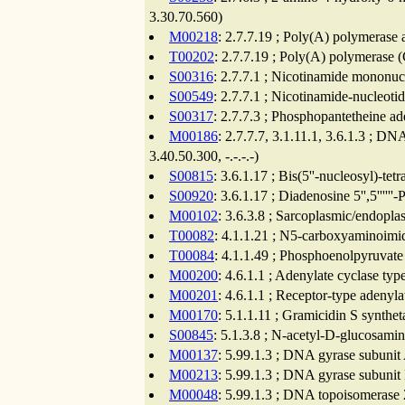
3.30.70.560)
M00218
: 2.7.7.19 ; Poly(A) polymerase 
T00202
: 2.7.7.19 ; Poly(A) polymerase 
S00316
: 2.7.7.1 ; Nicotinamide mononucl
S00549
: 2.7.7.1 ; Nicotinamide-nucleoti
S00317
: 2.7.7.3 ; Phosphopantetheine ad
M00186
: 2.7.7.7, 3.1.11.1, 3.6.1.3 ; D
3.40.50.300, -.-.-.-)
S00815
: 3.6.1.17 ; Bis(5''-nucleosyl)-t
S00920
: 3.6.1.17 ; Diadenosine 5'',5''''
M00102
: 3.6.3.8 ; Sarcoplasmic/endopl
T00082
: 4.1.1.21 ; N5-carboxyaminoimid
T00084
: 4.1.1.49 ; Phosphoenolpyruvate
M00200
: 4.6.1.1 ; Adenylate cyclase ty
M00201
: 4.6.1.1 ; Receptor-type adeny
M00170
: 5.1.1.11 ; Gramicidin S synthet
S00845
: 5.1.3.8 ; N-acetyl-D-glucosami
M00137
: 5.99.1.3 ; DNA gyrase subunit
M00213
: 5.99.1.3 ; DNA gyrase subunit
M00048
: 5.99.1.3 ; DNA topoisomerase 