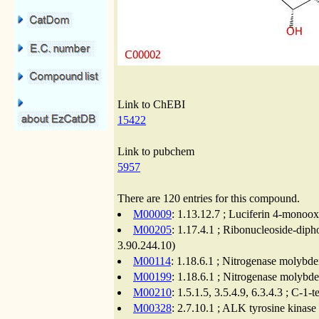
Link to ChEBI
15422
Link to pubchem
5957
There are 120 entries for this compound.
M00009
: 1.13.12.7 ; Luciferin 4-monoo
M00205
: 1.17.4.1 ; Ribonucleoside-diph
3.90.244.10)
M00114
: 1.18.6.1 ; Nitrogenase molybde
M00199
: 1.18.6.1 ; Nitrogenase molybd
M00210
: 1.5.1.5, 3.5.4.9, 6.3.4.3 ; C-1
M00328
: 2.7.10.1 ; ALK tyrosine kinas