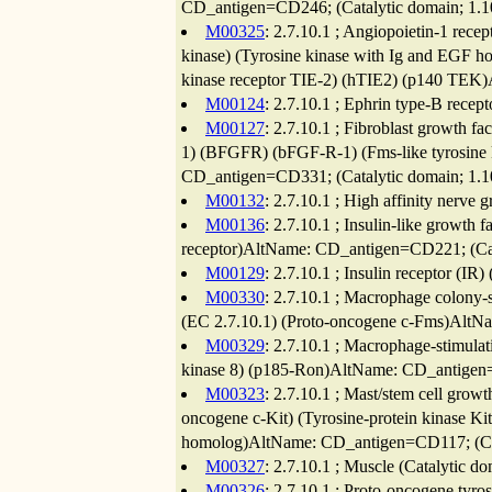
CD_antigen=CD246; (Catalytic domain; 1.1
M00325
: 2.7.10.1 ; Angiopoietin-1 recep
kinase) (Tyrosine kinase with Ig and EGF h
kinase receptor TIE-2) (hTIE2) (p140 TEK
M00124
: 2.7.10.1 ; Ephrin type-B recep
M00127
: 2.7.10.1 ; Fibroblast growth fa
1) (BFGFR) (bFGF-R-1) (Fms-like tyrosine 
CD_antigen=CD331; (Catalytic domain; 1.1
M00132
: 2.7.10.1 ; High affinity nerve 
M00136
: 2.7.10.1 ; Insulin-like growth f
receptor)AltName: CD_antigen=CD221; (Cat
M00129
: 2.7.10.1 ; Insulin receptor (
M00330
: 2.7.10.1 ; Macrophage colony-
(EC 2.7.10.1) (Proto-oncogene c-Fms)AltN
M00329
: 2.7.10.1 ; Macrophage-stimula
kinase 8) (p185-Ron)AltName: CD_antigen=
M00323
: 2.7.10.1 ; Mast/stem cell growt
oncogene c-Kit) (Tyrosine-protein kinase Ki
homolog)AltName: CD_antigen=CD117; (Cat
M00327
: 2.7.10.1 ; Muscle (Catalytic d
M00326
: 2.7.10.1 ; Proto-oncogene tyro