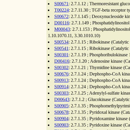
S00671
: 2.7.1.12 ; Thermoresistant gluc
T00224
: 2.7.11.30 ; TGF-beta receptor t
S00672
: 2.7.1.145 ; Deoxynucleoside ki
D00116
: 2.7.1.149 ; Phosphatidylinosito
M00043
: 2.7.1.153 ; Phosphatidylinosito
1.10.1070.11, 3.30.1010.10)
S00534
: 2.7.1.15 ; Ribokinase (Catalyti
S00541
: 2.7.1.15 ; Ribokinase (Catalyti
S00301
: 2.7.1.19 ; Phosphoribulokinase 
D00416
: 2.7.1.20 ; Adenosine kinase (C
S00302
: 2.7.1.21 ; Thymidine kinase (Ca
S00676
: 2.7.1.24 ; Dephospho-CoA kinas
S00913
: 2.7.1.24 ; Dephospho-CoA kinas
S00914
: 2.7.1.24 ; Dephospho-CoA kinas
S00303
: 2.7.1.25 ; Adenylyl-sulfate kin
D00643
: 2.7.1.2 ; Glucokinase (Catalyti
S00905
: 2.7.1.35 ; Phosphomethylpyrimi
S00678
: 2.7.1.35 ; Pyridoxal kinase (Ca
S00904
: 2.7.1.35 ; Pyridoxamine kinase 
S00903
: 2.7.1.35 ; Pyridoxine kinase (C